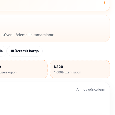
›
· Güvenli ödeme ile tamamlanır
de
🚚 Ücretsiz kargo
0
₺220
üzeri kupon
1.000₺ üzeri kupon
Anında güncellenir