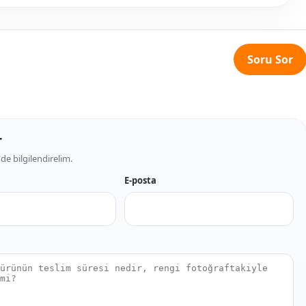
Soru Sor
r
de bilgilendirelim.
E-posta