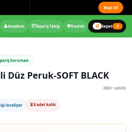
Bayi Ol
📦
👤
💬
🛒
Hesabım
Sipariş Takip
Destek
Sepet
0
ipariş koruması
i Düz Peruk-SOFT BLACK
680+ satıldı
⏳ 8 adet kaldı
işi inceliyor