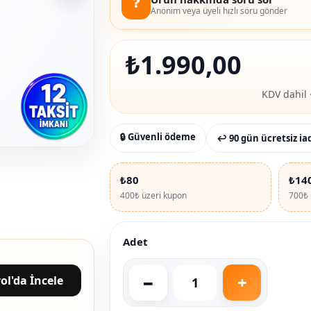
❓
Anonim veya üyeli hızlı soru gönder
₺
1.990,00
KDV dahil 
🔒 Güvenli ödeme
↩ 90 gün ücretsiz ia
₺80
₺14
400₺ üzeri kupon
700₺ 
Adet
ol'da İncele