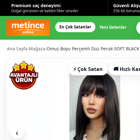
Premium saç deneyimi
Güvenli Alış
Doğal görünüm ve kaliteli fiber ürünler
256-bit korumal
En Çok Satanlar
Yeni Gelenler
Ana Sayfa
›
Mağaza
›
Omuz Boyu Perçemli Düz Peruk-SOFT BLACK
⚡ Çok Satan
🚚 Hızlı Ka
‹