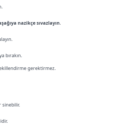
n.
şağıya nazikçe sıvazlayın
.
layın.
a bırakın.
şekillendirme gerektirmez.
sinebilir.
dir.