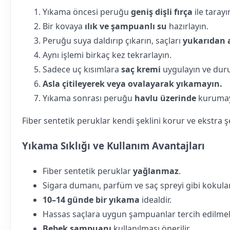
Yıkama öncesi peruğu
geniş dişli fırça
ile tarayı
Bir kovaya
ılık ve şampuanlı su
hazırlayın.
Peruğu suya daldırıp çıkarın, saçları
yukarıdan a
Aynı işlemi birkaç kez tekrarlayın.
Sadece uç kısımlara
saç kremi
uygulayın ve duru
Asla çitileyerek veya ovalayarak yıkamayın.
Yıkama sonrası peruğu
havlu üzerinde
kurumay
Fiber sentetik peruklar kendi şeklini korur ve ekstra 
Yıkama Sıklığı ve Kullanım Avantajları
Fiber sentetik peruklar
yağlanmaz
.
Sigara dumanı, parfüm ve saç spreyi gibi kokular 
10–14 günde bir yıkama
idealdir.
Hassas saçlara uygun şampuanlar tercih edilmeli
Bebek şampuanı
kullanılması önerilir.