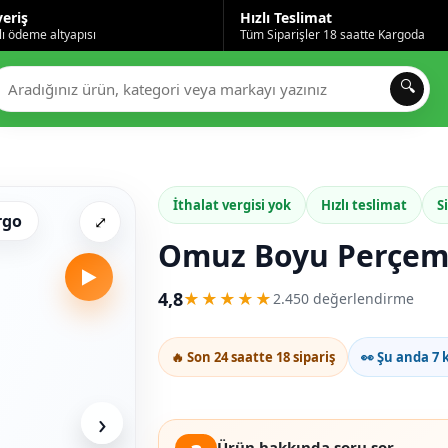
veriş
Hızlı Teslimat
ı ödeme altyapısı
Tüm Siparişler 18 saatte Kargoda
🔍
İthalat vergisi yok
Hızlı teslimat
S
rgo
⤢
Omuz Boyu Perçeml
▶
4,8
★★★★★
2.450 değerlendirme
🔥 Son 24 saatte 18 sipariş
👀 Şu anda 7 k
›
Ürün hakkında soru sor