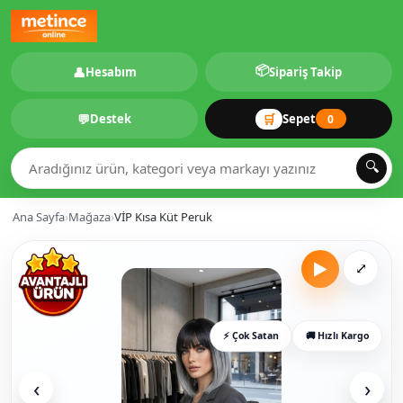
📦
👤
Hesabım
Sipariş Takip
💬
🛒
Destek
Sepet
0
🔍
Ana Sayfa
›
Mağaza
›
VİP Kısa Küt Peruk
▶
⤢
⚡ Çok Satan
🚚 Hızlı Kargo
‹
›