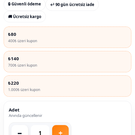
🔒 Güvenli ödeme
↩ 90 gün ücretsiz iade
🚚 Ücretsiz kargo
₺80
400₺ üzeri kupon
₺140
700₺ üzeri kupon
₺220
1.000₺ üzeri kupon
Adet
Anında güncellenir