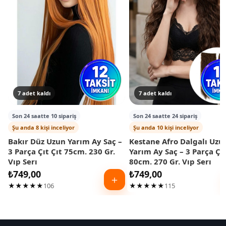
7 adet kaldı
7 adet kaldı
Son 24 saatte 10 sipariş
Son 24 saatte 24 sipariş
Şu anda 8 kişi inceliyor
Şu anda 10 kişi inceliyor
Bakır Düz Uzun Yarım Ay Saç –
Kestane Afro Dalgalı Uzu
3 Parça Çıt Çıt 75cm. 230 Gr.
Yarım Ay Saç – 3 Parça Çıt
Vıp Serı
80cm. 270 Gr. Vıp Serı
₺
749,00
₺
749,00
＋
★★★★★
106
★★★★★
115