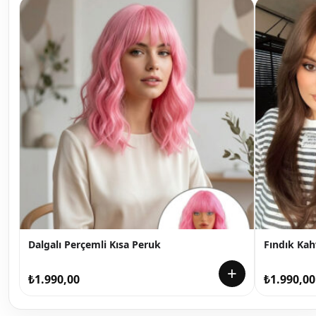
Dalgalı Perçemli Kısa Peruk
Fındık Kah
+
₺
1.990,00
₺
1.990,00