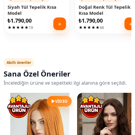
Siyah Tül Tepelik Kısa
Doğal Renk Tül Tepelik
Model
Kısa Model
₺
1.790,00
₺
1.790,00
＋
＋
★★★★★
19
★★★★★
66
Akıllı öneriler
Sana Özel Öneriler
İncelediğin ürüne ve sepetteki ilgi alanına göre seçildi.
▶
VIDEO