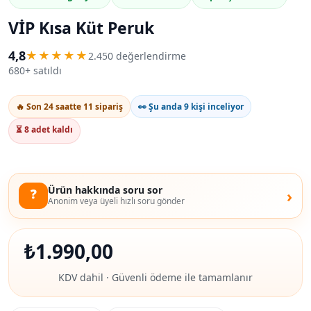
VİP Kısa Küt Peruk
4,8
★★★★★
2.450 değerlendirme
680+ satıldı
🔥 Son 24 saatte 11 sipariş
👀 Şu anda 9 kişi inceliyor
⏳ 8 adet kaldı
Ürün hakkında soru sor
❓
›
Anonim veya üyeli hızlı soru gönder
₺
1.990,00
KDV dahil · Güvenli ödeme ile tamamlanır