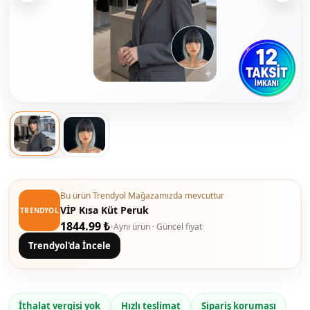
Bu ürün Trendyol Mağazamızda mevcuttur
VİP Kısa Küt Peruk
TRENDYOL
1844.99 ₺
•
Aynı ürün · Güncel fiyat
Trendyol'da İncele
İthalat vergisi yok
Hızlı teslimat
Sipariş koruması