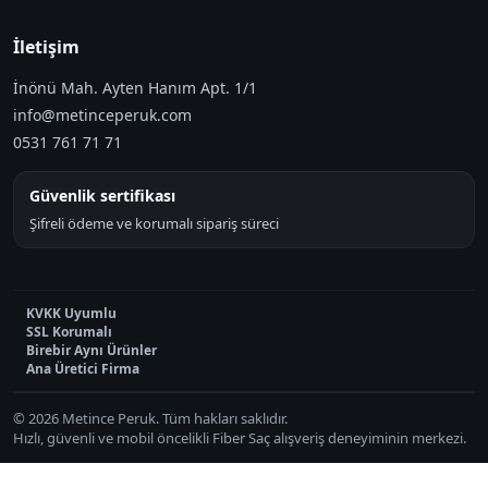
İletişim
İnönü Mah. Ayten Hanım Apt. 1/1
info@metinceperuk.com
0531 761 71 71
Güvenlik sertifikası
Şifreli ödeme ve korumalı sipariş süreci
KVKK Uyumlu
SSL Korumalı
Birebir Aynı Ürünler
Ana Üretici Firma
© 2026 Metince Peruk. Tüm hakları saklıdır.
Hızlı, güvenli ve mobil öncelikli Fiber Saç alışveriş deneyiminin merkezi.