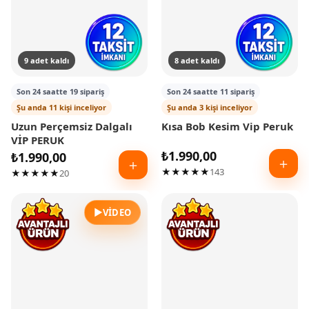
9 adet kaldı
8 adet kaldı
Son 24 saatte 19 sipariş
Son 24 saatte 11 sipariş
Şu anda 11 kişi inceliyor
Şu anda 3 kişi inceliyor
Uzun Perçemsiz Dalgalı
Kısa Bob Kesim Vip Peruk
VİP PERUK
₺
1.990,00
₺
1.990,00
＋
＋
★★★★★
143
★★★★★
20
▶
VIDEO