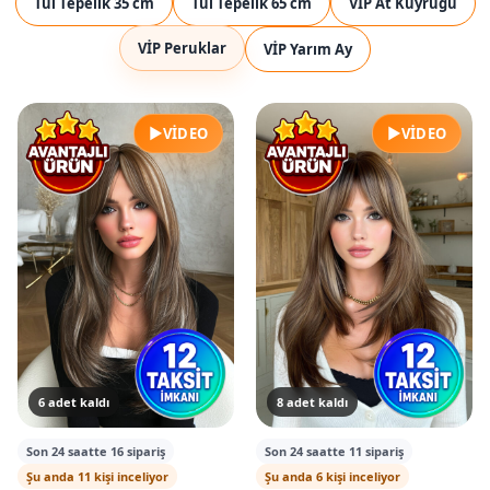
Tül Tepelik 35 cm
Tül Tepelik 65 cm
VİP At Kuyruğu
VİP Peruklar
VİP Yarım Ay
▶
▶
VIDEO
VIDEO
6 adet kaldı
8 adet kaldı
Son 24 saatte 16 sipariş
Son 24 saatte 11 sipariş
Şu anda 11 kişi inceliyor
Şu anda 6 kişi inceliyor