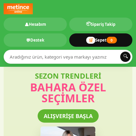
📦
👤
Hesabım
Sipariş Takip
💬
🛒
Destek
Sepet
0
🔍
SEZON TRENDLERİ
BAHARA ÖZEL
SEÇIMLER
ALIŞVERİŞE BAŞLA