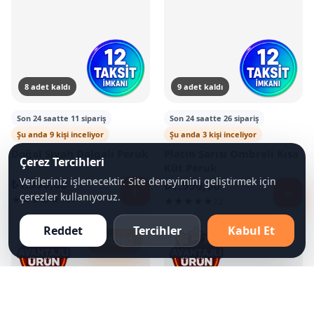
8 adet kaldı
9 adet kaldı
Son 24 saatte 11 sipariş
Son 24 saatte 26 sipariş
Şu anda 9 kişi inceliyor
Şu anda 3 kişi inceliyor
Doğal Siyah Dalgalı Peruk
Platin Sarısı Ombreli Kısa
Çerez Tercihleri
Küt Peruk
Verileriniz işlenecektir. Site deneyimini geliştirmek için
₺
1.990,00
₺
1.990,00
＋
＋
çerezler kullanıyoruz.
★★★★★
144
★★★★★
22
Reddet
Tercihler
Kabul Et
▶
VIDEO