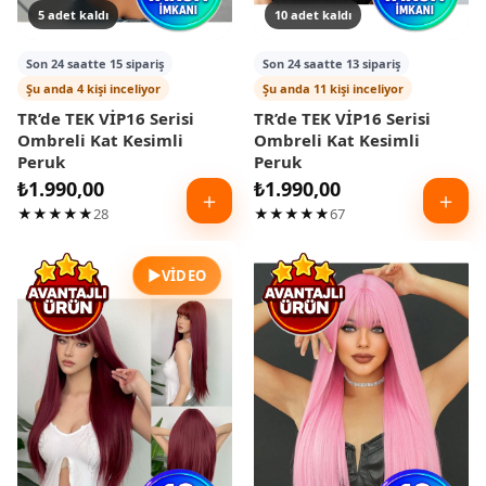
5 adet kaldı
10 adet kaldı
Son 24 saatte 15 sipariş
Son 24 saatte 13 sipariş
Şu anda 4 kişi inceliyor
Şu anda 11 kişi inceliyor
TR’de TEK VİP16 Serisi
TR’de TEK VİP16 Serisi
Ombreli Kat Kesimli
Ombreli Kat Kesimli
Peruk
Peruk
₺
1.990,00
₺
1.990,00
＋
＋
★★★★★
28
★★★★★
67
▶
VIDEO