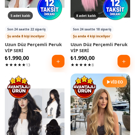
5 adet kaldı
8 adet kaldı
Son 24 saatte 22 sipariş
Son 24 saatte 18 sipariş
Şu anda 8 kişi inceliyor
Şu anda 4 kişi inceliyor
Uzun Düz Perçemli Peruk
Uzun Düz Perçemli Peruk
VİP SERİ
VİP SERİ
₺
1.990,00
₺
1.990,00
＋
＋
★★★★★
13
★★★★★
8
▶
VIDEO