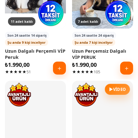
11 adet kaldı
7 adet kaldı
Son 24 saatte 14 sipariş
Son 24 saatte 24 sipariş
Şu anda 9 kişi inceliyor
Şu anda 7 kişi inceliyor
Uzun Dalgalı Perçemli VİP
Uzun Perçemsiz Dalgalı
Peruk
VİP PERUK
₺
1.990,00
₺
1.990,00
＋
＋
★★★★★
51
★★★★★
105
▶
VIDEO