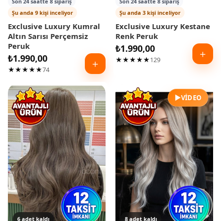
Son 24 saatte 8 sipariş
Son 24 saatte 8 sipariş
Şu anda 9 kişi inceliyor
Şu anda 3 kişi inceliyor
Exclusive Luxury Kumral
Exclusive Luxury Kestane
Altın Sarısı Perçemsiz
Renk Peruk
Peruk
₺
1.990,00
＋
₺
1.990,00
★★★★★
129
＋
★★★★★
74
▶
VIDEO
6 adet kaldı
8 adet kaldı