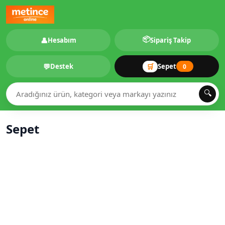
📦
👤
Hesabım
Sipariş Takip
💬
🛒
Destek
Sepet
0
🔍
Sepet