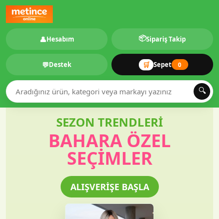
📦
👤
Hesabım
Sipariş Takip
💬
🛒
Destek
Sepet
0
🔍
SEZON TRENDLERİ
BAHARA ÖZEL
SEÇIMLER
ALIŞVERİŞE BAŞLA