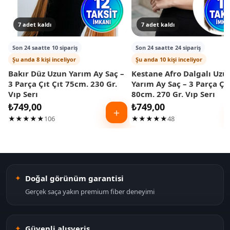
7 adet kaldı
7 adet kaldı
Son 24 saatte 10 sipariş
Son 24 saatte 24 sipariş
Şu anda 8 kişi inceliyor
Şu anda 10 kişi inceliyor
Bakır Düz Uzun Yarım Ay Saç –
Kestane Afro Dalgalı Uzu
3 Parça Çıt Çıt 75cm. 230 Gr.
Yarım Ay Saç – 3 Parça Çıt
Vıp Serı
80cm. 270 Gr. Vıp Serı
₺
749,00
₺
749,00
＋
★★★★★
106
★★★★★
48
Doğal görünüm garantisi
Gerçek saça yakın premium fiber deneyimi
Güvenli alışveriş