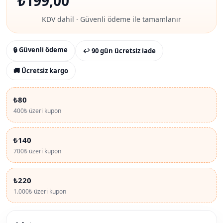
₺
199,00
KDV dahil · Güvenli ödeme ile tamamlanır
🔒 Güvenli ödeme
↩ 90 gün ücretsiz iade
🚚 Ücretsiz kargo
₺80
400₺ üzeri kupon
₺140
700₺ üzeri kupon
₺220
1.000₺ üzeri kupon