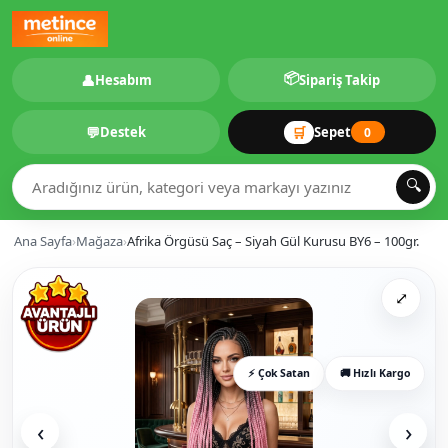
📦
👤
Hesabım
Sipariş Takip
💬
🛒
Destek
Sepet
0
🔍
Ana Sayfa
›
Mağaza
›
Afrika Örgüsü Saç – Siyah Gül Kurusu BY6 – 100gr.
⤢
⚡ Çok Satan
🚚 Hızlı Kargo
‹
›