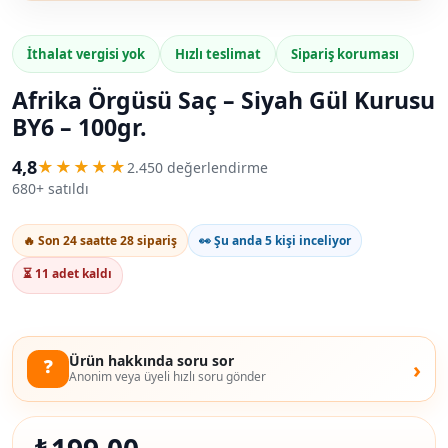
İthalat vergisi yok
Hızlı teslimat
Sipariş koruması
Afrika Örgüsü Saç – Siyah Gül Kurusu
BY6 – 100gr.
4,8
★★★★★
2.450 değerlendirme
680+ satıldı
🔥 Son 24 saatte 28 sipariş
👀 Şu anda 5 kişi inceliyor
⏳ 11 adet kaldı
Ürün hakkında soru sor
❓
›
Anonim veya üyeli hızlı soru gönder