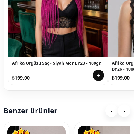
Afrika Örgüsü Saç - Siyah Mor BY28 - 100gr.
Afrika Örg
BY26 - 100
+
₺
199,00
₺
199,00
Benzer ürünler
‹
›