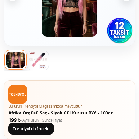
TRENDYOL
Bu ürün Trendyol Mağazamızda mevcuttur
Afrika Örgüsü Saç - Siyah Gül Kurusu BY6 - 100gr.
199 ₺
•
Aynı ürün · Güncel fiyat
Trendyol'da İncele