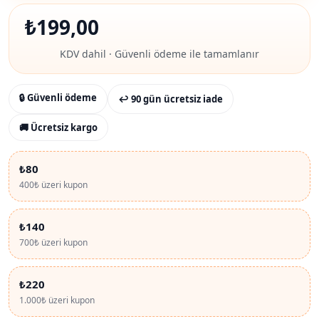
₺
199,00
KDV dahil · Güvenli ödeme ile tamamlanır
🔒 Güvenli ödeme
↩ 90 gün ücretsiz iade
🚚 Ücretsiz kargo
₺80
400₺ üzeri kupon
₺140
700₺ üzeri kupon
₺220
1.000₺ üzeri kupon