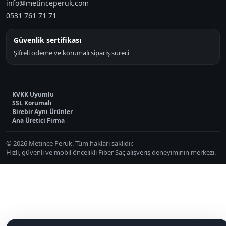
info@metinceperuk.com
0531 761 71 71
Güvenlik sertifikası
Şifreli ödeme ve korumalı sipariş süreci
KVKK Uyumlu
SSL Korumalı
Birebir Aynı Ürünler
Ana Üretici Firma
© 2026 Metince Peruk. Tüm hakları saklıdır.
Hızlı, güvenli ve mobil öncelikli Fiber Saç alışveriş deneyiminin merkezi.