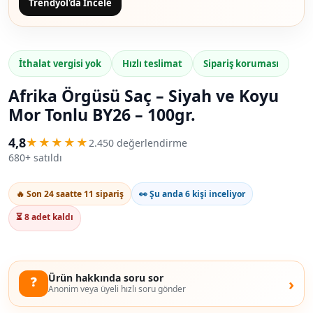
Trendyol'da İncele
İthalat vergisi yok
Hızlı teslimat
Sipariş koruması
Afrika Örgüsü Saç – Siyah ve Koyu
Mor Tonlu BY26 – 100gr.
4,8
★★★★★
2.450 değerlendirme
680+ satıldı
🔥 Son 24 saatte 11 sipariş
👀 Şu anda 6 kişi inceliyor
⏳ 8 adet kaldı
Ürün hakkında soru sor
❓
›
Anonim veya üyeli hızlı soru gönder