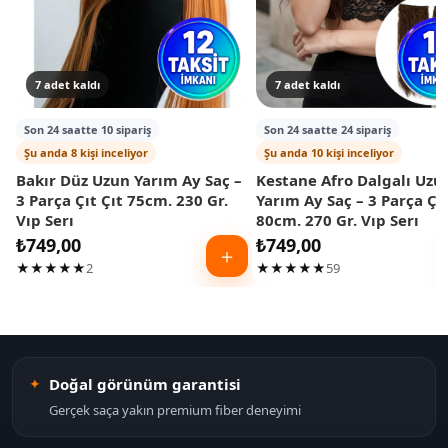
7 adet kaldı
7 adet kaldı
Son 24 saatte 10 sipariş
Son 24 saatte 24 sipariş
Şu anda 8 kişi inceliyor
Şu anda 10 kişi inceliyor
Bakır Düz Uzun Yarım Ay Saç –
Kestane Afro Dalgalı Uzu
3 Parça Çıt Çıt 75cm. 230 Gr.
Yarım Ay Saç – 3 Parça Çıt
Vıp Serı
80cm. 270 Gr. Vıp Serı
₺
749,00
₺
749,00
＋
★★★★★
2
★★★★★
59
Doğal görünüm garantisi
Gerçek saça yakın premium fiber deneyimi