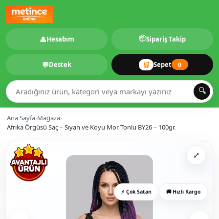
📦
👤
Hesabım
Sipariş Takip
💬
🛒
Destek
Sepet
0
🔍
Ana Sayfa
›
Mağaza
›
Afrika Örgüsü Saç – Siyah ve Koyu Mor Tonlu BY26 – 100gr.
⤢
⚡ Çok Satan
🚚 Hızlı Kargo