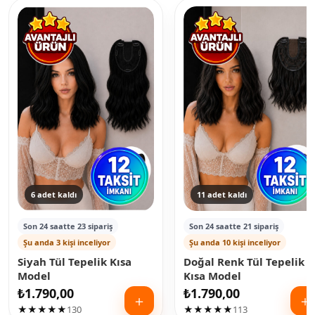
6 adet kaldı
11 adet kaldı
Son 24 saatte 23 sipariş
Son 24 saatte 21 sipariş
Şu anda 3 kişi inceliyor
Şu anda 10 kişi inceliyor
Siyah Tül Tepelik Kısa
Doğal Renk Tül Tepelik
Model
Kısa Model
₺
1.790,00
₺
1.790,00
＋
＋
★★★★★
130
★★★★★
113