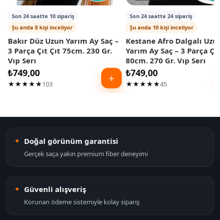
Son 24 saatte 10 sipariş
Son 24 saatte 24 sipariş
Şu anda 8 kişi inceliyor
Şu anda 10 kişi inceliyor
Bakır Düz Uzun Yarım Ay Saç –
Kestane Afro Dalgalı Uzu
3 Parça Çıt Çıt 75cm. 230 Gr.
Yarım Ay Saç – 3 Parça Çıt
Vıp Serı
80cm. 270 Gr. Vıp Serı
₺
749,00
₺
749,00
＋
★★★★★
103
★★★★★
45
Doğal görünüm garantisi
Gerçek saça yakın premium fiber deneyimi
Güvenli alışveriş
Korunan ödeme sistemiyle kolay sipariş