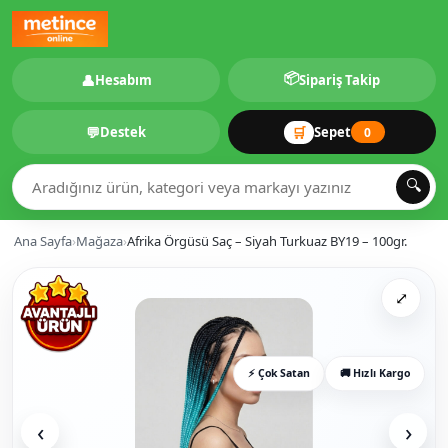
📦
👤
Hesabım
Sipariş Takip
💬
🛒
Destek
Sepet
0
🔍
Ana Sayfa
›
Mağaza
›
Afrika Örgüsü Saç – Siyah Turkuaz BY19 – 100gr.
⤢
⚡ Çok Satan
🚚 Hızlı Kargo
‹
›