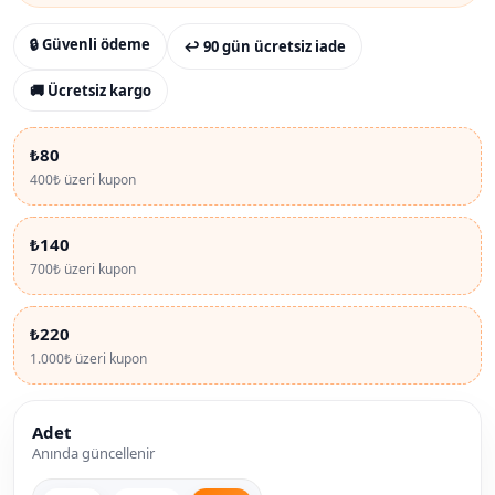
🔒 Güvenli ödeme
↩ 90 gün ücretsiz iade
🚚 Ücretsiz kargo
₺80
400₺ üzeri kupon
₺140
700₺ üzeri kupon
₺220
1.000₺ üzeri kupon
Adet
Anında güncellenir