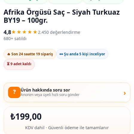
Afrika Örgüsü Saç – Siyah Turkuaz
BY19 – 100gr.
4,8
★★★★★
2.450 değerlendirme
680+ satıldı
🔥 Son 24 saatte 19 sipariş
👀 Şu anda 5 kişi inceliyor
⏳ 9 adet kaldı
Ürün hakkında soru sor
❓
›
Anonim veya üyeli hızlı soru gönder
₺
199,00
KDV dahil · Güvenli ödeme ile tamamlanır