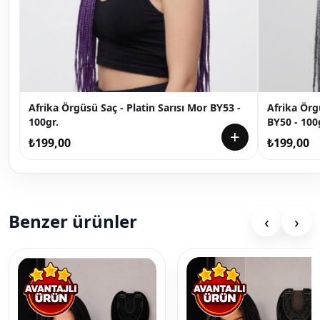
Afrika Örgüsü Saç - Platin Sarısı Mor BY53 -
Afrika Örgü
100gr.
BY50 - 100
+
₺
199,00
₺
199,00
Benzer ürünler
‹
›