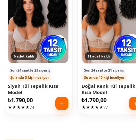
6 adet kaldı
11 adet kaldı
Son 24 saatte 23 sipariş
Son 24 saatte 21 sipariş
Şu anda 3 kişi inceliyor
Şu anda 10 kişi inceliyor
Siyah Tül Tepelik Kısa
Doğal Renk Tül Tepelik
Model
Kısa Model
₺
1.790,00
₺
1.790,00
＋
＋
★★★★★
74
★★★★★
77