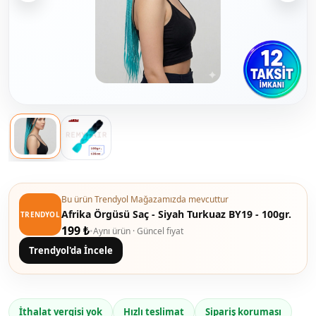
Bu ürün Trendyol Mağazamızda mevcuttur
Afrika Örgüsü Saç - Siyah Turkuaz BY19 - 100gr.
TRENDYOL
199 ₺
•
Aynı ürün · Güncel fiyat
Trendyol'da İncele
İthalat vergisi yok
Hızlı teslimat
Sipariş koruması