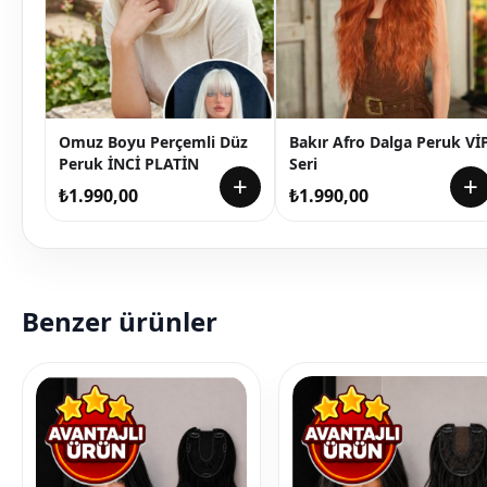
Omuz Boyu Perçemli Düz
Bakır Afro Dalga Peruk Vİ
Peruk İNCİ PLATİN
Seri
+
+
₺
1.990,00
₺
1.990,00
Benzer ürünler