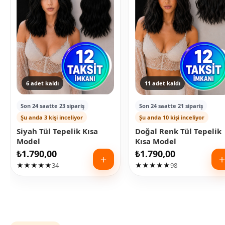
6 adet kaldı
11 adet kaldı
Son 24 saatte 23 sipariş
Son 24 saatte 21 sipariş
Şu anda 3 kişi inceliyor
Şu anda 10 kişi inceliyor
Siyah Tül Tepelik Kısa
Doğal Renk Tül Tepelik
Model
Kısa Model
₺
1.790,00
₺
1.790,00
＋
★★★★★
34
★★★★★
98