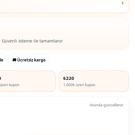
›
· Güvenli ödeme ile tamamlanır
de
🚚 Ücretsiz kargo
0
₺220
üzeri kupon
1.000₺ üzeri kupon
Anında güncellenir