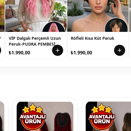
P
VİP Dalgalı Perçemli Uzun
Röfleli Kısa Küt Peruk
Peruk-PUDRA PEMBESİ
+
+
₺
1.990,00
₺
1.990,00