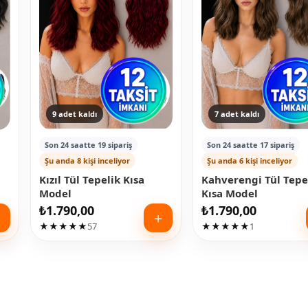
9 adet kaldı
7 adet kaldı
Son 24 saatte 19 sipariş
Son 24 saatte 17 sipariş
Şu anda 8 kişi inceliyor
Şu anda 6 kişi inceliyor
Kızıl Tül Tepelik Kısa
Kahverengi Tül Tepe
Model
Kısa Model
₺
1.790,00
₺
1.790,00
＋
＋
★★★★★
57
★★★★★
1