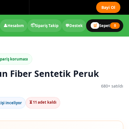
Bayi Ol
📦
👤
💬
🛒
Hesabım
Sipariş Takip
Destek
Sepet
0
ipariş koruması
un Fiber Sentetik Peruk
680+ satıldı
⏳ 11 adet kaldı
işi inceliyor