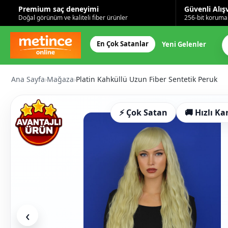
Premium saç deneyimi
Güvenli Alış
Doğal görünüm ve kaliteli fiber ürünler
256-bit korumal
En Çok Satanlar
Yeni Gelenler
Ana Sayfa
›
Mağaza
›
Platin Kahküllü Uzun Fiber Sentetik Peruk
⚡ Çok Satan
🚚 Hızlı Ka
‹