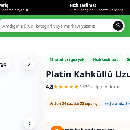
veriş
Hızlı Teslimat
ı ödeme altyapısı
Tüm Siparişler 18 saatte Kargoda
🔍
İthalat vergisi yok
Hızlı teslimat
S
rgo
⤢
Platin Kahküllü Uz
4,8
★★★★★
2.450 değerlendirme
🔥 Son 24 saatte 28 sipariş
👀 Şu anda 8 k
›
Ürün hakkında soru sor