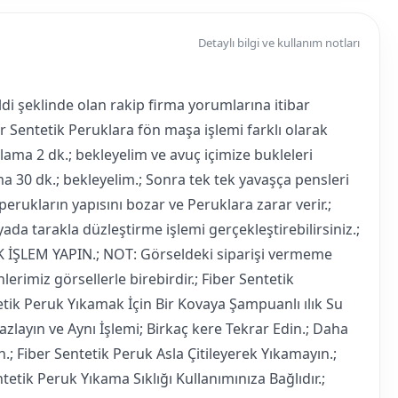
Detaylı bilgi ve kullanım notları
 şeklinde olan rakip firma yorumlarına itibar
ber Sentetik Peruklara fön maşa işlemi farklı olarak
lama 2 dk.; bekleyelim ve avuç içimize bukleleri
a 30 dk.; bekleyelim.; Sonra tek tek yavaşça pensleri
erukların yapısını bozar ve Peruklara zarar verir.;
ada tarakla düzleştirme işlemi gerçekleştirebilirsiniz.;
 İŞLEM YAPIN.; NOT: Görseldeki siparişi vermeme
erimiz görsellerle birebirdir.; Fiber Sentetik
etik Peruk Yıkamak İçin Bir Kovaya Şampuanlı ılık Su
zlayın ve Aynı İşlemi; Birkaç kere Tekrar Edin.; Daha
; Fiber Sentetik Peruk Asla Çitileyerek Yıkamayın.;
etik Peruk Yıkama Sıklığı Kullanımınıza Bağlıdır.;