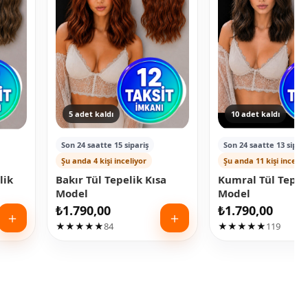
5 adet kaldı
10 adet kaldı
Son 24 saatte 15 sipariş
Son 24 saatte 13 sipari
Şu anda 4 kişi inceliyor
Şu anda 11 kişi inceliy
lik
Bakır Tül Tepelik Kısa
Kumral Tül Tepeli
Model
Model
₺
1.790,00
₺
1.790,00
＋
＋
★★★★★
84
★★★★★
119