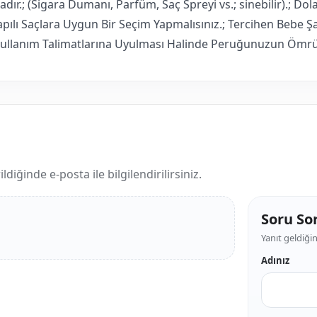
ır.; (Sigara Dumanı, Parfüm, Saç Spreyi vs.; sinebilir).; Do
lı Saçlara Uygun Bir Seçim Yapmalısınız.; Tercihen Bebe Şam
Kullanım Talimatlarına Uyulması Halinde Peruğunuzun Ömrü 
iğinde e-posta ile bilgilendirilirsiniz.
Soru So
Yanıt geldiğin
Adınız