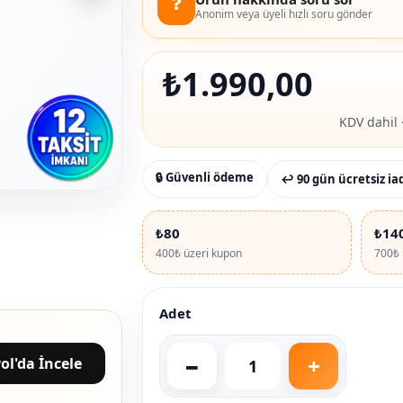
❓
Anonim veya üyeli hızlı soru gönder
₺
1.990,00
KDV dahil 
🔒 Güvenli ödeme
↩ 90 gün ücretsiz ia
₺80
₺14
400₺ üzeri kupon
700₺ 
Adet
ol'da İncele