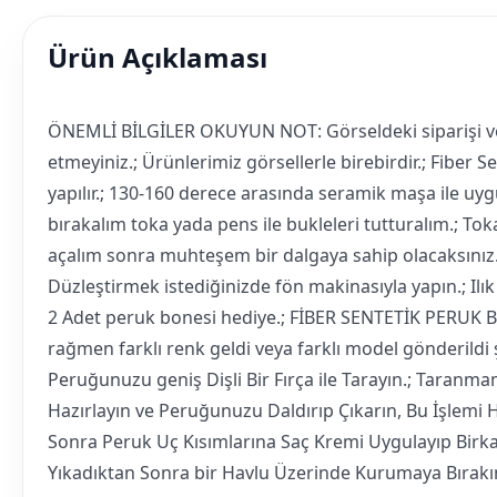
Ürün Açıklaması
ÖNEMLİ BİLGİLER OKUYUN NOT: Görseldeki siparişi ver
etmeyiniz.; Ürünlerimiz görsellerle birebirdir.; Fiber S
yapılır.; 130-160 derece arasında seramik maşa ile uyg
bırakalım toka yada pens ile bukleleri tutturalım.; To
açalım sonra muhteşem bir dalgaya sahip olacaksınız.; 
Düzleştirmek istediğinizde fön makinasıyla yapın.; Ilık
2 Adet peruk bonesi hediye.; FİBER SENTETİK PERUK
rağmen farklı renk geldi veya farklı model gönderildi ş
Peruğunuzu geniş Dişli Bir Fırça ile Tarayın.; Taranm
Hazırlayın ve Peruğunuzu Daldırıp Çıkarın, Bu İşlemi H
Sonra Peruk Uç Kısımlarına Saç Kremi Uygulayıp Birkaç
Yıkadıktan Sonra bir Havlu Üzerinde Kurumaya Bırakın.;