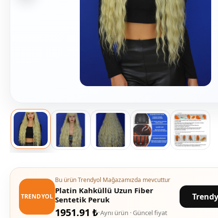
Bu ürün Trendyol Mağazamızda mevcuttur
Platin Kahküllü Uzun Fiber
Trendy
TRENDYOL
Sentetik Peruk
1951.91 ₺
Aynı ürün · Güncel fiyat
•