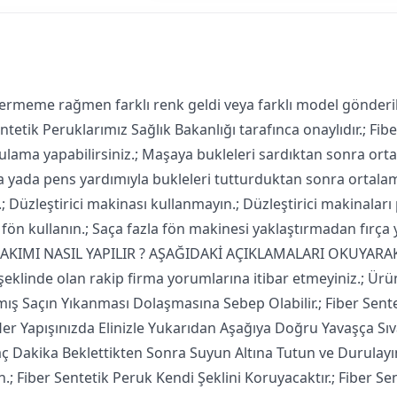
meme rağmen farklı renk geldi veya farklı model gönderildi
entetik Peruklarımız Sağlık Bakanlığı tarafınca onaylıdır.; Fi
ulama yapabilirsiniz.; Maşaya bukleleri sardıktan sonra orta
ka yada pens yardımıyla bukleleri tutturduktan sonra ortalam
Düzleştirici makinası kullanmayın.; Düzleştirici makinaları p
 fön kullanın.; Saça fazla fön makinesi yaklaştırmadan fırça y
 BAKIMI NASIL YAPILIR ? AŞAĞIDAKİ AÇIKLAMALARI OKUYARAK
eklinde olan rakip firma yorumlarına itibar etmeyiniz.; Ürünl
amış Saçın Yıkanması Dolaşmasına Sebep Olabilir.; Fiber Sent
er Yapışınızda Elinizle Yukarıdan Aşağıya Doğru Yavaşça Sıva
 Dakika Beklettikten Sonra Suyun Altına Tutun ve Durulayın.
 Fiber Sentetik Peruk Kendi Şeklini Koruyacaktır.; Fiber Sent