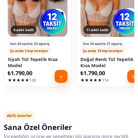
6 adet kaldı
11 adet kaldı
Son 24 saatte 23 sipariş
Son 24 saatte 21 sipariş
Şu anda 3 kişi inceliyor
Şu anda 10 kişi inceliyor
Siyah Tül Tepelik Kısa
Doğal Renk Tül Tepelik
Model
Kısa Model
₺
1.790,00
₺
1.790,00
＋
＋
★★★★★
128
★★★★★
114
Akıllı öneriler
Sana Özel Öneriler
İncelediğin ürüne ve sepetteki ilgi alanına göre seçildi.