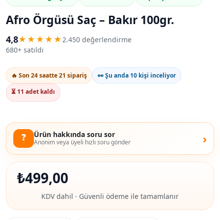
Afro Örgüsü Saç – Bakır 100gr.
4,8
★★★★★
2.450 değerlendirme
680+ satıldı
🔥 Son 24 saatte 21 sipariş
👀 Şu anda 10 kişi inceliyor
⏳ 11 adet kaldı
Ürün hakkında soru sor
❓
›
Anonim veya üyeli hızlı soru gönder
₺
499,00
KDV dahil · Güvenli ödeme ile tamamlanır