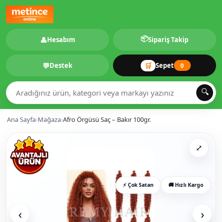
📦
👤
Hesabım
Sipariş Takip
💬
🛒
Destek
Sepet
0
🔍
Ana Sayfa
›
Mağaza
›
Afro Örgüsü Saç – Bakır 100gr.
⤢
⚡ Çok Satan
🚚 Hızlı Kargo
‹
›