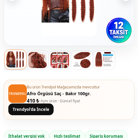
Bu ürün Trendyol Mağazamızda mevcuttur
Afro Örgüsü Saç - Bakır 100gr.
TRENDYOL
410 ₺
•
Aynı ürün · Güncel fiyat
Trendyol'da İncele
İthalat vergisi yok
Hızlı teslimat
Sipariş koruması