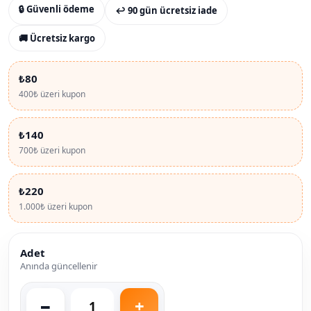
🔒 Güvenli ödeme
↩ 90 gün ücretsiz iade
🚚 Ücretsiz kargo
₺80
400₺ üzeri kupon
₺140
700₺ üzeri kupon
₺220
1.000₺ üzeri kupon
Adet
Anında güncellenir