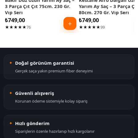
Bakır Düz Uzun Yarım Ay Saç –
Kestane Afro Dalgalı Uzu
3 Parça Çıt Çıt 75cm. 230 Gr.
Yarım Ay Saç – 3 Parça Çıt
Vıp Serı
80cm. 270 Gr. Vıp Serı
₺
749,00
₺
749,00
＋
★★★★★
76
★★★★★
99
Doğal görünüm garantisi
Gerçek saça yakın premium fiber deneyimi
Güvenli alışveriş
Korunan ödeme sistemiyle kolay sipariş
Hızlı gönderim
Siparişlerin özenle hazırlanıp hızlı kargolanır