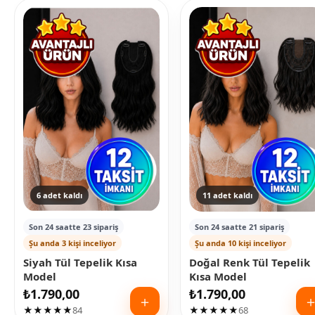
6 adet kaldı
11 adet kaldı
Son 24 saatte 23 sipariş
Son 24 saatte 21 sipariş
Şu anda 3 kişi inceliyor
Şu anda 10 kişi inceliyor
Siyah Tül Tepelik Kısa
Doğal Renk Tül Tepelik
Model
Kısa Model
₺
1.790,00
₺
1.790,00
＋
★★★★★
84
★★★★★
68