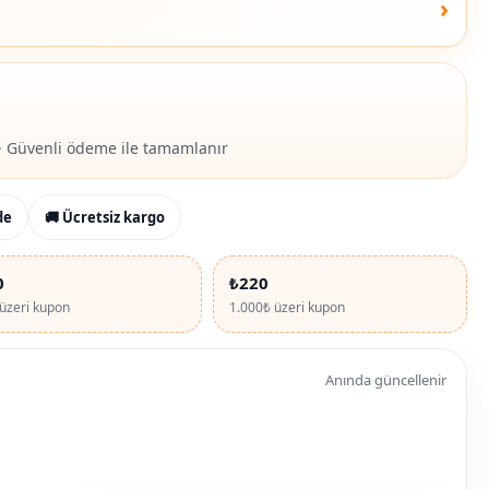
›
· Güvenli ödeme ile tamamlanır
de
🚚 Ücretsiz kargo
0
₺220
üzeri kupon
1.000₺ üzeri kupon
Anında güncellenir