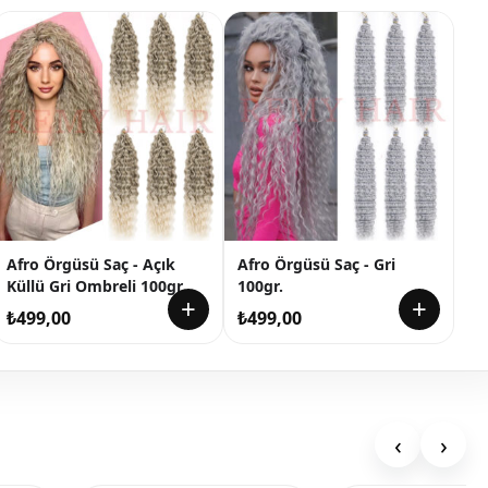
Afro Örgüsü Saç - Açık
Afro Örgüsü Saç - Gri
Küllü Gri Ombreli 100gr.
100gr.
+
+
₺
499,00
₺
499,00
‹
›