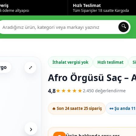
veriş
Hızlı Teslimat
ı ödeme altyapısı
Tüm Siparişler 18 saatte Kargoda
🔍
İthalat vergisi yok
Hızlı teslimat
S
rgo
⤢
Afro Örgüsü Saç – A
4,8
★★★★★
2.450 değerlendirme
🔥 Son 24 saatte 25 sipariş
👀 Şu anda 11 
›
Ürün hakkında soru sor