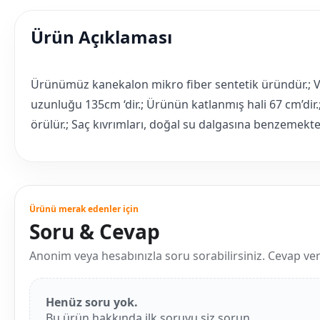
Ürün Açıklaması
Ürünümüz kanekalon mikro fiber sentetik üründür.; VIP k
uzunluğu 135cm ‘dir.; Ürünün katlanmış hali 67 cm’dir
örülür.; Saç kıvrımları, doğal su dalgasına benzemekted
Ürünü merak edenler için
Soru & Cevap
Anonim veya hesabınızla soru sorabilirsiniz. Cevap verild
Henüz soru yok.
Bu ürün hakkında ilk soruyu siz sorun.