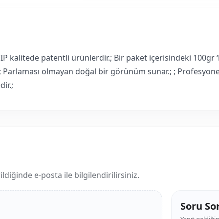
alitede patentli ürünlerdir.; Bir paket içerisindeki 100gr ‘lı
.; Parlaması olmayan doğal bir görünüm sunar.; ; Profesyonel
ir.;
iğinde e-posta ile bilgilendirilirsiniz.
Soru So
Yanıt geldiğin