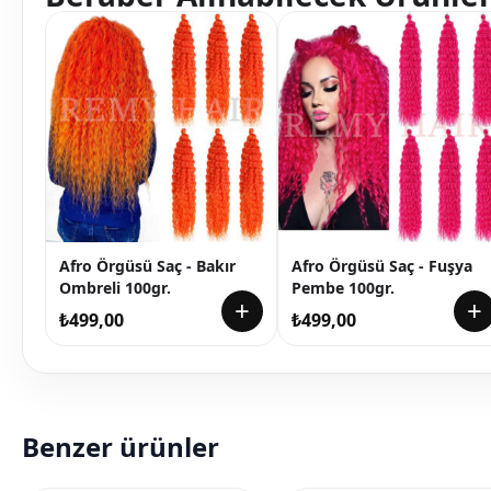
Afro Örgüsü Saç - Bakır
Afro Örgüsü Saç - Fuşya
Ombreli 100gr.
Pembe 100gr.
+
+
₺
499,00
₺
499,00
Benzer ürünler