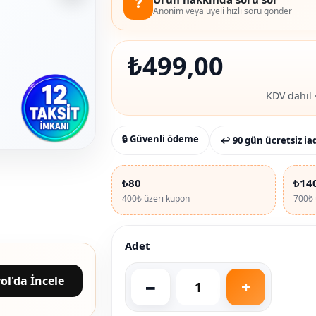
❓
Anonim veya üyeli hızlı soru gönder
₺
499,00
KDV dahil 
🔒 Güvenli ödeme
↩ 90 gün ücretsiz ia
₺80
₺14
400₺ üzeri kupon
700₺ 
Adet
ol'da İncele