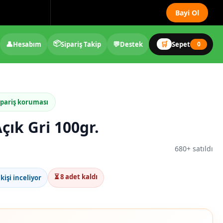
Bayi Ol
📦
👤
💬
🛒
Hesabım
Sipariş Takip
Destek
Sepet
0
ipariş koruması
çık Gri 100gr.
680+ satıldı
⏳ 8 adet kaldı
kişi inceliyor