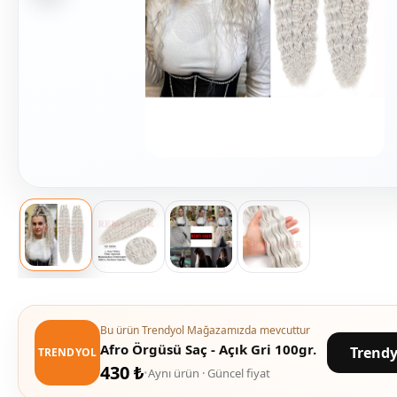
Bu ürün Trendyol Mağazamızda mevcuttur
Afro Örgüsü Saç - Açık Gri 100gr.
Trendy
TRENDYOL
430 ₺
Aynı ürün · Güncel fiyat
•