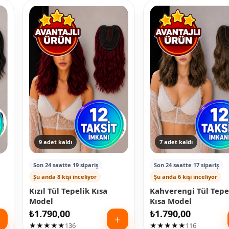
9 adet kaldı
7 adet kaldı
Son 24 saatte 19 sipariş
Son 24 saatte 17 sipariş
Şu anda 8 kişi inceliyor
Şu anda 6 kişi inceliyor
Kızıl Tül Tepelik Kısa
Kahverengi Tül Tepe
Model
Kısa Model
₺
1.790,00
₺
1.790,00
＋
＋
★★★★★
136
★★★★★
116