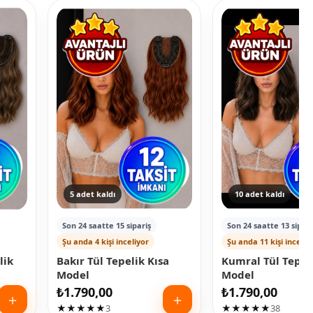
5 adet kaldı
10 adet kaldı
Son 24 saatte 15 sipariş
Son 24 saatte 13 sipari
Şu anda 4 kişi inceliyor
Şu anda 11 kişi inceliy
lik
Bakır Tül Tepelik Kısa
Kumral Tül Tepeli
Model
Model
₺
1.790,00
₺
1.790,00
＋
＋
★★★★★
3
★★★★★
38