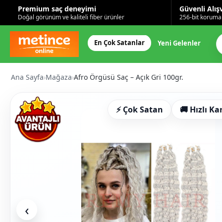
Premium saç deneyimi
Güvenli Alış
Doğal görünüm ve kaliteli fiber ürünler
256-bit korumal
En Çok Satanlar
Yeni Gelenler
Ana Sayfa
›
Mağaza
›
Afro Örgüsü Saç – Açık Gri 100gr.
⚡ Çok Satan
🚚 Hızlı Ka
‹