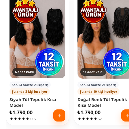
6 adet kaldı
11 adet kaldı
Son 24 saatte 23 sipariş
Son 24 saatte 21 sipariş
Şu anda 3 kişi inceliyor
Şu anda 10 kişi inceliyor
Siyah Tül Tepelik Kısa
Doğal Renk Tül Tepelik
Model
Kısa Model
₺
1.790,00
₺
1.790,00
＋
★★★★★
115
★★★★★
62