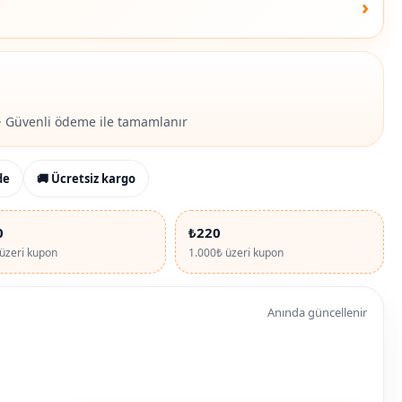
›
· Güvenli ödeme ile tamamlanır
de
🚚 Ücretsiz kargo
0
₺220
üzeri kupon
1.000₺ üzeri kupon
Anında güncellenir