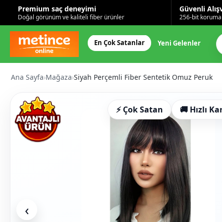
Premium saç deneyimi
Güvenli Alış
Doğal görünüm ve kaliteli fiber ürünler
256-bit korumal
En Çok Satanlar
Yeni Gelenler
Ana Sayfa
›
Mağaza
›
Siyah Perçemli Fiber Sentetik Omuz Peruk
⚡ Çok Satan
🚚 Hızlı Ka
‹