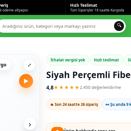
veriş
Hızlı Teslimat
ı ödeme altyapısı
Tüm Siparişler 18 saatte Kargoda
🔍
İthalat vergisi yok
Hızlı teslimat
S
rgo
⤢
Siyah Perçemli Fib
▶
4,8
★★★★★
2.450 değerlendirme
🔥 Son 24 saatte 26 sipariş
👀 Şu anda 9 k
›
Ürün hakkında soru sor