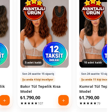
5 adet kaldı
10 adet kaldı
Son 24 saatte 15 sipariş
Son 24 saatte 13 sipari
Şu anda 4 kişi inceliyor
Şu anda 11 kişi inceliy
lik
Bakır Tül Tepelik Kısa
Kumral Tül Tepeli
Model
Model
₺
1.790,00
₺
1.790,00
＋
＋
★★★★★
107
★★★★★
79