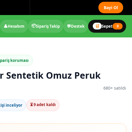
Bayi Ol
📦
👤
💬
🛒
Hesabım
Sipariş Takip
Destek
Sepet
0
ipariş koruması
er Sentetik Omuz Peruk
680+ satıldı
⏳ 9 adet kaldı
işi inceliyor