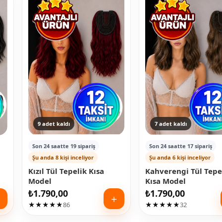
9 adet kaldı
7 adet kaldı
Son 24 saatte 19 sipariş
Son 24 saatte 17 sipariş
Şu anda 8 kişi inceliyor
Şu anda 6 kişi inceliyor
Kızıl Tül Tepelik Kısa
Kahverengi Tül Tepe
Model
Kısa Model
₺
1.790,00
₺
1.790,00
＋
＋
★★★★★
86
★★★★★
32