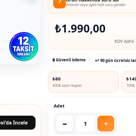
❓
Anonim veya üyeli hızlı soru gönder
₺
1.990,00
KDV dahil 
🔒 Güvenli ödeme
↩ 90 gün ücretsiz ia
₺80
₺14
400₺ üzeri kupon
700₺ 
Adet
ol'da İncele