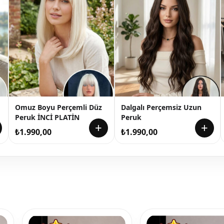
Omuz Boyu Perçemli Düz
Dalgalı Perçemsiz Uzun
Peruk İNCİ PLATİN
Peruk
+
+
₺
1.990,00
₺
1.990,00