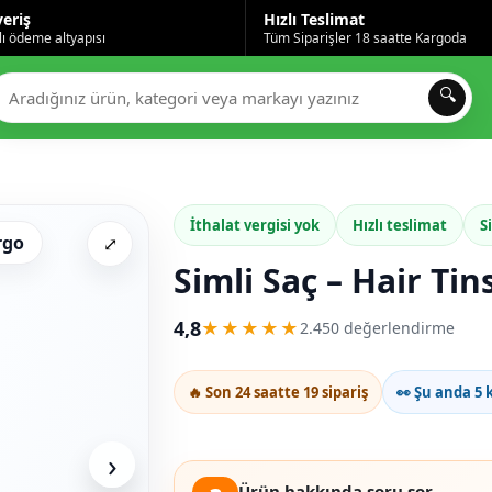
veriş
Hızlı Teslimat
ı ödeme altyapısı
Tüm Siparişler 18 saatte Kargoda
🔍
İthalat vergisi yok
Hızlı teslimat
S
rgo
⤢
Simli Saç – Hair Tin
4,8
★★★★★
2.450 değerlendirme
🔥 Son 24 saatte 19 sipariş
👀 Şu anda 5 k
›
Ürün hakkında soru sor