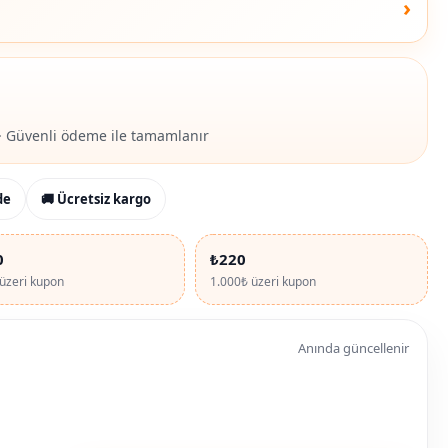
›
· Güvenli ödeme ile tamamlanır
de
🚚 Ücretsiz kargo
0
₺220
üzeri kupon
1.000₺ üzeri kupon
Anında güncellenir