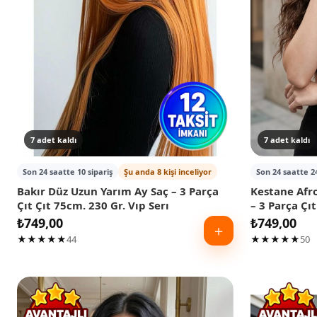
7 adet kaldı
7 adet kaldı
Son 24 saatte 10 sipariş
Şu anda 8 kişi inceliyor
Son 24 saatte 24
Bakır Düz Uzun Yarım Ay Saç – 3 Parça
Kestane Afro
Çıt Çıt 75cm. 230 Gr. Vıp Serı
– 3 Parça Çıt
₺
749,00
₺
749,00
＋
★★★★★
44
★★★★★
50