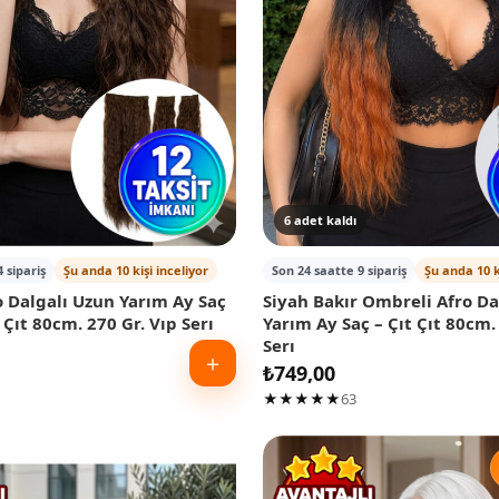
6 adet kaldı
 sipariş
Şu anda 10 kişi inceliyor
Son 24 saatte 9 sipariş
Şu anda 10 k
 Dalgalı Uzun Yarım Ay Saç
Siyah Bakır Ombreli Afro Da
 Çıt 80cm. 270 Gr. Vıp Serı
Yarım Ay Saç – Çıt Çıt 80cm.
Serı
＋
₺
749,00
★★★★★
63