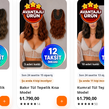
5 adet kaldı
10 adet kaldı
Son 24 saatte 15 sipariş
Son 24 saatte 13 sipari
Şu anda 4 kişi inceliyor
Şu anda 11 kişi inceliy
lik
Bakır Tül Tepelik Kısa
Kumral Tül Tepeli
Model
Model
₺
1.790,00
₺
1.790,00
＋
＋
★★★★★
14
★★★★★
50