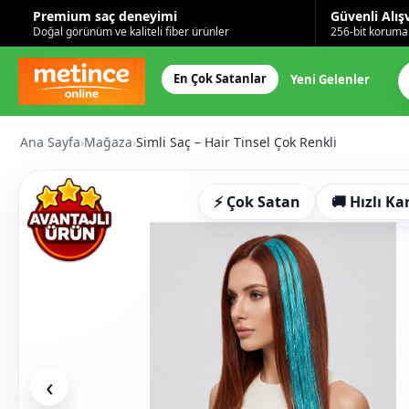
Premium saç deneyimi
Güvenli Alış
Doğal görünüm ve kaliteli fiber ürünler
256-bit korumal
En Çok Satanlar
Yeni Gelenler
Ana Sayfa
›
Mağaza
›
Simli Saç – Hair Tinsel Çok Renkli
⚡ Çok Satan
🚚 Hızlı Ka
‹