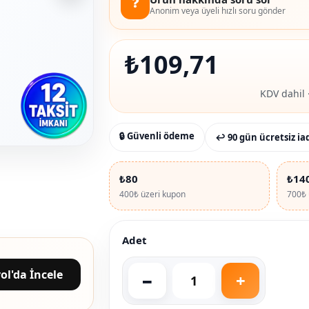
❓
Anonim veya üyeli hızlı soru gönder
₺
109,71
KDV dahil 
🔒 Güvenli ödeme
↩ 90 gün ücretsiz ia
₺80
₺14
400₺ üzeri kupon
700₺ 
Adet
ol'da İncele