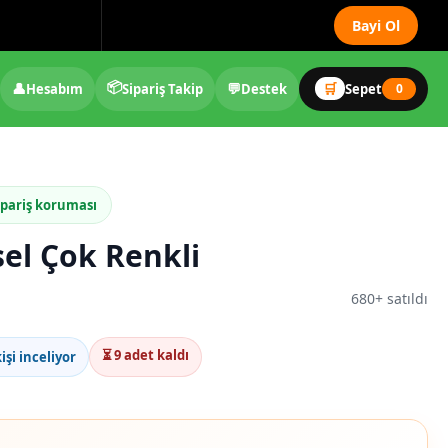
Bayi Ol
📦
👤
💬
🛒
Hesabım
Sipariş Takip
Destek
Sepet
0
ipariş koruması
sel Çok Renkli
680+ satıldı
⏳ 9 adet kaldı
işi inceliyor