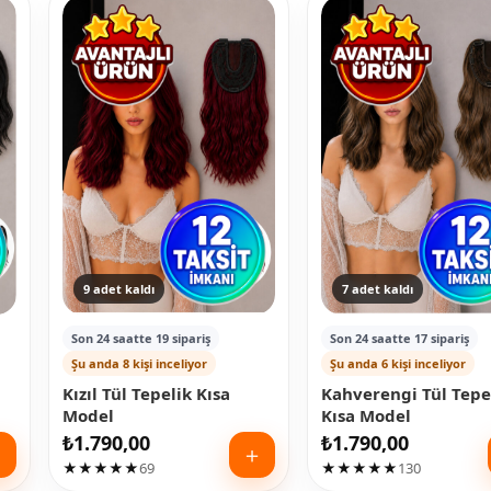
9 adet kaldı
7 adet kaldı
Son 24 saatte 19 sipariş
Son 24 saatte 17 sipariş
Şu anda 8 kişi inceliyor
Şu anda 6 kişi inceliyor
Kızıl Tül Tepelik Kısa
Kahverengi Tül Tepe
Model
Kısa Model
₺
1.790,00
₺
1.790,00
＋
＋
★★★★★
69
★★★★★
130