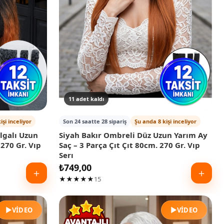
11 adet kaldı
işi inceliyor
Son 24 saatte 28 sipariş
Şu anda 8 kişi inceliyor
lgalı Uzun
Siyah Bakır Ombreli Düz Uzun Yarım Ay
 270 Gr. Vıp
Saç – 3 Parça Çıt Çıt 80cm. 270 Gr. Vıp
Serı
₺
749,00
＋
＋
★★★★★
15
▶
▶
VIDEO
VIDEO