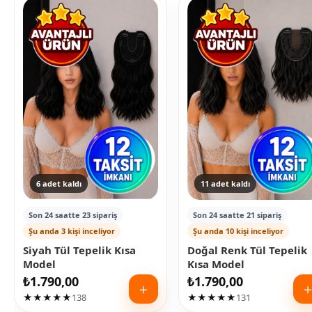
6 adet kaldı
11 adet kaldı
Son 24 saatte 23 sipariş
Son 24 saatte 21 sipariş
Şu anda 3 kişi inceliyor
Şu anda 10 kişi inceliyor
Siyah Tül Tepelik Kısa
Doğal Renk Tül Tepelik
Model
Kısa Model
₺
1.790,00
₺
1.790,00
＋
★★★★★
138
★★★★★
131