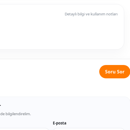
Detaylı bilgi ve kullanım notları
Soru Sor
r
de bilgilendirelim.
E-posta