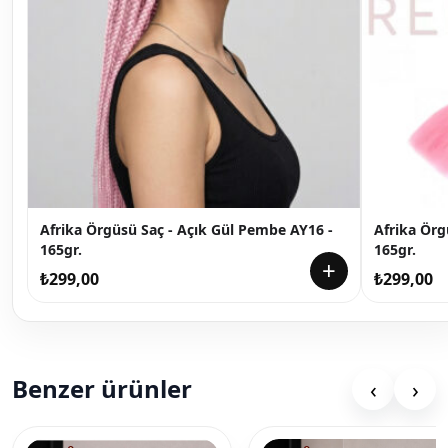
Afrika Örgüsü Saç - Açık Gül Pembe AY16 -
Afrika Örg
165gr.
165gr.
+
₺
299,00
₺
299,00
Benzer ürünler
‹
›