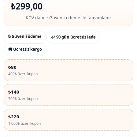
₺
299,00
KDV dahil · Güvenli ödeme ile tamamlanır
🔒 Güvenli ödeme
↩ 90 gün ücretsiz iade
🚚 Ücretsiz kargo
₺80
400₺ üzeri kupon
₺140
700₺ üzeri kupon
₺220
1.000₺ üzeri kupon