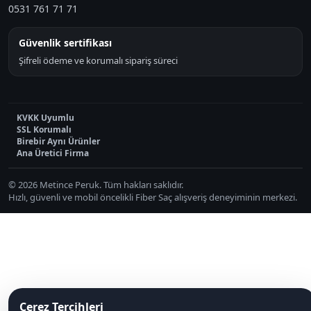
0531 761 71 71
Güvenlik sertifikası
Şifreli ödeme ve korumalı sipariş süreci
KVKK Uyumlu
SSL Korumalı
Birebir Aynı Ürünler
Ana Üretici Firma
© 2026 Metince Peruk. Tüm hakları saklıdır.
Hızlı, güvenli ve mobil öncelikli Fiber Saç alışveriş deneyiminin merkezi.
Çerez Tercihleri