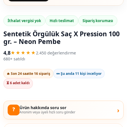
İthalat vergisi yok
Hızlı teslimat
Sipariş koruması
Sentetik Örgülük Saç X Pression 100
gr. – Neon Pembe
4,8
★★★★★
2.450 değerlendirme
680+ satıldı
🔥 Son 24 saatte 16 sipariş
👀 Şu anda 11 kişi inceliyor
⏳ 6 adet kaldı
Ürün hakkında soru sor
❓
›
Anonim veya üyeli hızlı soru gönder