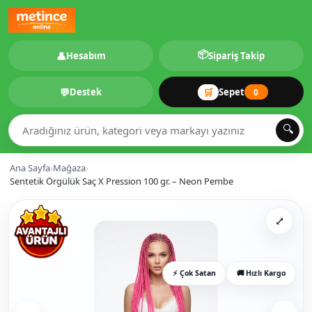
📦
👤
Hesabım
Sipariş Takip
💬
🛒
Destek
Sepet
0
🔍
Ana Sayfa
›
Mağaza
›
Sentetik Örgülük Saç X Pression 100 gr. – Neon Pembe
⤢
⚡ Çok Satan
🚚 Hızlı Kargo