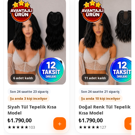
6 adet kaldı
11 adet kaldı
Son 24 saatte 23 sipariş
Son 24 saatte 21 sipariş
Şu anda 3 kişi inceliyor
Şu anda 10 kişi inceliyor
Siyah Tül Tepelik Kısa
Doğal Renk Tül Tepelik
Model
Kısa Model
₺
1.790,00
₺
1.790,00
＋
＋
★★★★★
103
★★★★★
127