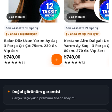
7 adet kaldı
7 adet kaldı
Son 24 saatte 10 sipariş
Son 24 saatte 24 sipariş
Şu anda 8 kişi inceliyor
Şu anda 10 kişi inceliyor
Bakır Düz Uzun Yarım Ay Saç –
Kestane Afro Dalgalı Uzu
3 Parça Çıt Çıt 75cm. 230 Gr.
Yarım Ay Saç – 3 Parça Çıt
Vıp Serı
80cm. 270 Gr. Vıp Serı
₺
749,00
₺
749,00
＋
★★★★★
111
★★★★★
72
Doğal görünüm garantisi
Gerçek saça yakın premium fiber deneyimi