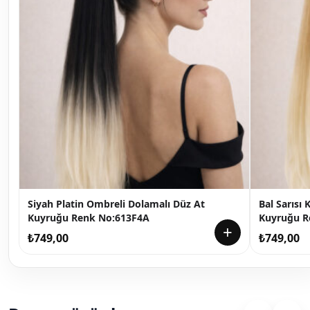
Siyah Platin Ombreli Dolamalı Düz At
Bal Sarısı
Kuyruğu Renk No:613F4A
Kuyruğu R
+
₺
749,00
₺
749,00