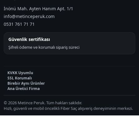
İnönü Mah. Ayten Hanım Apt. 1/1
info@metinceperuk.com
0531 761 71 71
Güvenlik sertifikası
Şifreli ödeme ve korumalı sipariş süreci
KVKK Uyumlu
SSL Korumalı
Birebir Aynı Ürünler
Ana Üretici Firma
© 2026 Metince Peruk. Tüm hakları saklıdır.
Hızlı, güvenli ve mobil öncelikli Fiber Saç alışveriş deneyiminin merkezi.