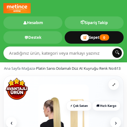
📦
👤
Hesabım
Sipariş Takip
💬
🛒
Destek
Sepet
0
🔍
Ana Sayfa
›
Mağaza
›
Platin Sarısı Dolamalı Düz At Kuyruğu Renk No:613
⤢
⚡ Çok Satan
🚚 Hızlı Kargo
‹
›