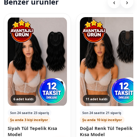
Benzer ürünler
‹
›
6 adet kaldı
11 adet kaldı
Son 24 saatte 23 sipariş
Son 24 saatte 21 sipariş
Şu anda 3 kişi inceliyor
Şu anda 10 kişi inceliyor
Siyah Tül Tepelik Kısa
Doğal Renk Tül Tepelik
Model
Kısa Model