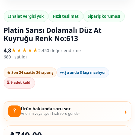
İthalat vergisi yok
Hızlı teslimat
Sipariş koruması
Platin Sarısı Dolamalı Düz At
Kuyruğu Renk No:613
4,8
★★★★★
2.450 değerlendirme
680+ satıldı
🔥 Son 24 saatte 26 sipariş
👀 Şu anda 3 kişi inceliyor
⏳ 9 adet kaldı
Ürün hakkında soru sor
❓
›
Anonim veya üyeli hızlı soru gönder