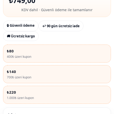
₺
749,00
KDV dahil · Güvenli ödeme ile tamamlanır
🔒 Güvenli ödeme
↩ 90 gün ücretsiz iade
🚚 Ücretsiz kargo
₺80
400₺ üzeri kupon
₺140
700₺ üzeri kupon
₺220
1.000₺ üzeri kupon