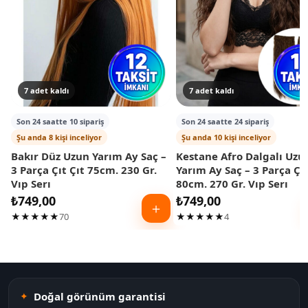
7 adet kaldı
7 adet kaldı
Son 24 saatte 10 sipariş
Son 24 saatte 24 sipariş
Şu anda 8 kişi inceliyor
Şu anda 10 kişi inceliyor
Bakır Düz Uzun Yarım Ay Saç –
Kestane Afro Dalgalı Uzu
3 Parça Çıt Çıt 75cm. 230 Gr.
Yarım Ay Saç – 3 Parça Çıt
Vıp Serı
80cm. 270 Gr. Vıp Serı
₺
749,00
₺
749,00
＋
★★★★★
70
★★★★★
4
Doğal görünüm garantisi