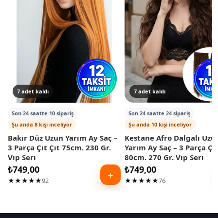
7 adet kaldı
7 adet kaldı
Son 24 saatte 10 sipariş
Son 24 saatte 24 sipariş
Şu anda 8 kişi inceliyor
Şu anda 10 kişi inceliyor
Bakır Düz Uzun Yarım Ay Saç –
Kestane Afro Dalgalı Uzu
3 Parça Çıt Çıt 75cm. 230 Gr.
Yarım Ay Saç – 3 Parça Çıt
Vıp Serı
80cm. 270 Gr. Vıp Serı
₺
749,00
₺
749,00
＋
★★★★★
92
★★★★★
76