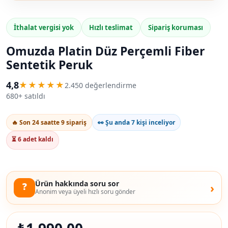
İthalat vergisi yok
Hızlı teslimat
Sipariş koruması
Omuzda Platin Düz Perçemli Fiber
Sentetik Peruk
4,8
★★★★★
2.450 değerlendirme
680+ satıldı
🔥 Son 24 saatte 9 sipariş
👀 Şu anda 7 kişi inceliyor
⏳ 6 adet kaldı
Ürün hakkında soru sor
❓
›
Anonim veya üyeli hızlı soru gönder