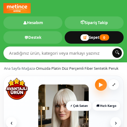
📦
👤
Hesabım
Sipariş Takip
💬
🛒
Destek
Sepet
0
🔍
Ana Sayfa
›
Mağaza
›
Omuzda Platin Düz Perçemli Fiber Sentetik Peruk
▶
⤢
⚡ Çok Satan
🚚 Hızlı Kargo
‹
›