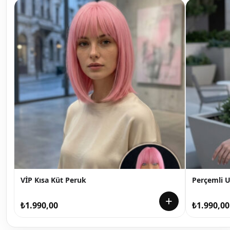
VİP Kısa Küt Peruk
Perçemli 
+
₺
1.990,00
₺
1.990,00