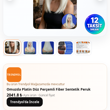
TRENDYOL
Bu ürün Trendyol Mağazamızda mevcuttur
Omuzda Platin Düz Perçemli Fiber Sentetik Peruk
2041.8 ₺
•
Aynı ürün · Güncel fiyat
Trendyol'da İncele