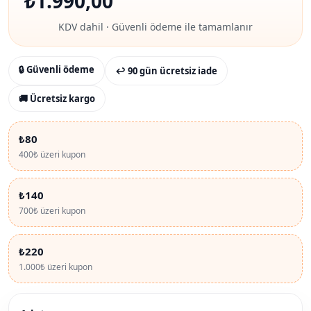
₺
1.990,00
KDV dahil · Güvenli ödeme ile tamamlanır
🔒 Güvenli ödeme
↩ 90 gün ücretsiz iade
🚚 Ücretsiz kargo
₺80
400₺ üzeri kupon
₺140
700₺ üzeri kupon
₺220
1.000₺ üzeri kupon