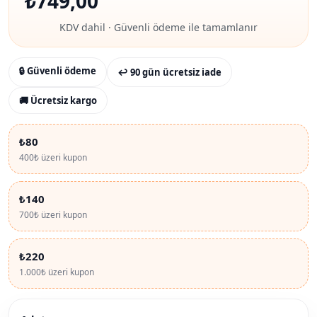
₺
749,00
KDV dahil · Güvenli ödeme ile tamamlanır
🔒 Güvenli ödeme
↩ 90 gün ücretsiz iade
🚚 Ücretsiz kargo
₺80
400₺ üzeri kupon
₺140
700₺ üzeri kupon
₺220
1.000₺ üzeri kupon