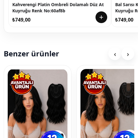
Kahverengi Platin Ombreli Dolamalı Düz At
Bal Sarısı
Kuyruğu Renk No:60af8b
Kuyruğu R
+
₺
749,00
₺
749,00
Benzer ürünler
‹
›