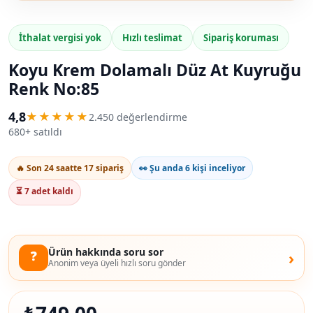
İthalat vergisi yok
Hızlı teslimat
Sipariş koruması
Koyu Krem Dolamalı Düz At Kuyruğu
Renk No:85
4,8
★★★★★
2.450 değerlendirme
680+ satıldı
🔥 Son 24 saatte 17 sipariş
👀 Şu anda 6 kişi inceliyor
⏳ 7 adet kaldı
Ürün hakkında soru sor
❓
›
Anonim veya üyeli hızlı soru gönder