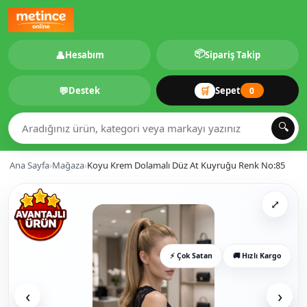
📦
👤
Hesabım
Sipariş Takip
💬
🛒
Destek
Sepet
0
🔍
Ana Sayfa
›
Mağaza
›
Koyu Krem Dolamalı Düz At Kuyruğu Renk No:85
⤢
⚡ Çok Satan
🚚 Hızlı Kargo
‹
›