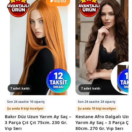
▶
VIDEO
7 adet kaldı
7 adet kaldı
Son 24 saatte 10 sipariş
Son 24 saatte 24 sipariş
Şu anda 8 kişi inceliyor
Şu anda 10 kişi inceliyor
Bakır Düz Uzun Yarım Ay Saç –
Kestane Afro Dalgalı Uzu
3 Parça Çıt Çıt 75cm. 230 Gr.
Yarım Ay Saç – 3 Parça Çıt
Vıp Serı
80cm. 270 Gr. Vıp Serı