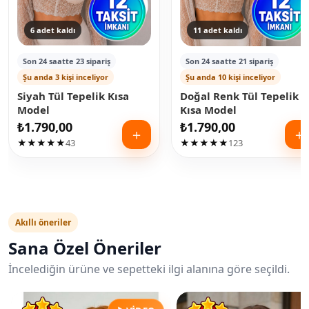
6 adet kaldı
11 adet kaldı
Son 24 saatte 23 sipariş
Son 24 saatte 21 sipariş
Şu anda 3 kişi inceliyor
Şu anda 10 kişi inceliyor
Siyah Tül Tepelik Kısa
Doğal Renk Tül Tepelik
Model
Kısa Model
₺
1.790,00
₺
1.790,00
＋
＋
★★★★★
43
★★★★★
123
Akıllı öneriler
Sana Özel Öneriler
İncelediğin ürüne ve sepetteki ilgi alanına göre seçildi.