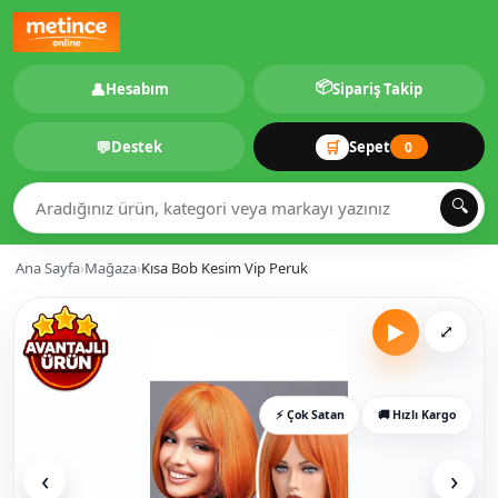
📦
👤
Hesabım
Sipariş Takip
💬
🛒
Destek
Sepet
0
🔍
Ana Sayfa
›
Mağaza
›
Kısa Bob Kesim Vip Peruk
▶
⤢
⚡ Çok Satan
🚚 Hızlı Kargo
‹
›