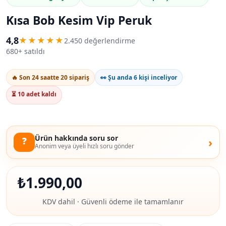
Kısa Bob Kesim Vip Peruk
4,8
★★★★★
2.450 değerlendirme
680+ satıldı
🔥 Son 24 saatte 20 sipariş
👀 Şu anda 6 kişi inceliyor
⏳ 10 adet kaldı
Ürün hakkında soru sor
❓
›
Anonim veya üyeli hızlı soru gönder
₺
1.990,00
KDV dahil · Güvenli ödeme ile tamamlanır