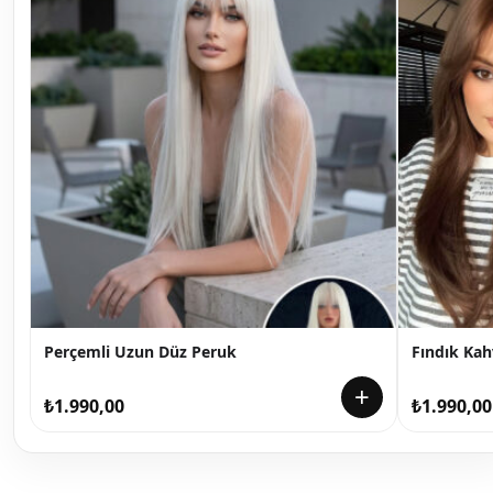
Perçemli Uzun Düz Peruk
Fındık Kah
+
₺
1.990,00
₺
1.990,00