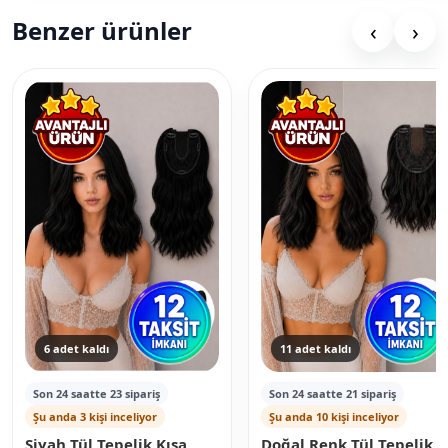
Benzer ürünler
‹
›
6 adet kaldı
11 adet kaldı
Son 24 saatte 23 sipariş
Son 24 saatte 21 sipariş
Şu anda 3 kişi inceliyor
Şu anda 10 kişi inceliyor
Siyah Tül Tepelik Kısa
Doğal Renk Tül Tepelik