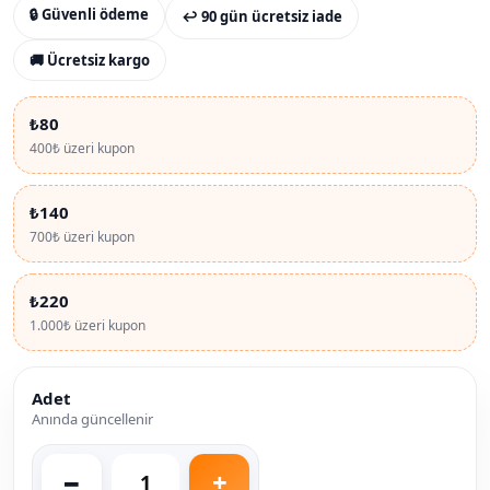
🔒 Güvenli ödeme
↩ 90 gün ücretsiz iade
🚚 Ücretsiz kargo
₺80
400₺ üzeri kupon
₺140
700₺ üzeri kupon
₺220
1.000₺ üzeri kupon
Adet
Anında güncellenir