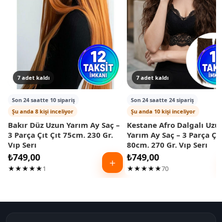
7 adet kaldı
7 adet kaldı
Son 24 saatte 10 sipariş
Son 24 saatte 24 sipariş
Şu anda 8 kişi inceliyor
Şu anda 10 kişi inceliyor
Bakır Düz Uzun Yarım Ay Saç –
Kestane Afro Dalgalı Uzu
3 Parça Çıt Çıt 75cm. 230 Gr.
Yarım Ay Saç – 3 Parça Çıt
Vıp Serı
80cm. 270 Gr. Vıp Serı
₺
749,00
₺
749,00
＋
★★★★★
1
★★★★★
70