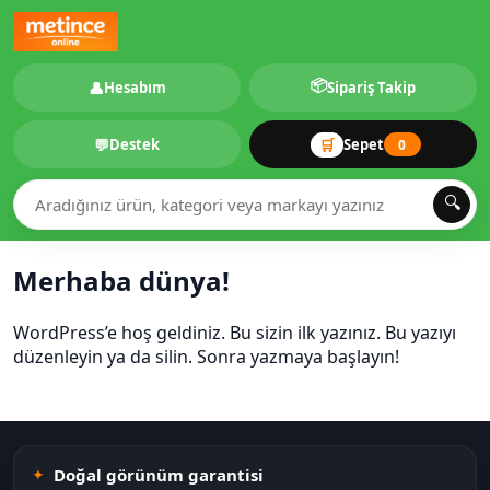
📦
👤
Hesabım
Sipariş Takip
💬
🛒
Destek
Sepet
0
🔍
Merhaba dünya!
WordPress’e hoş geldiniz. Bu sizin ilk yazınız. Bu yazıyı
düzenleyin ya da silin. Sonra yazmaya başlayın!
Doğal görünüm garantisi