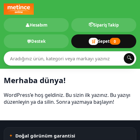
📦
👤
Hesabım
Sipariş Takip
💬
🛒
Destek
Sepet
0
🔍
Merhaba dünya!
WordPress’e hoş geldiniz. Bu sizin ilk yazınız. Bu yazıyı
düzenleyin ya da silin. Sonra yazmaya başlayın!
Doğal görünüm garantisi